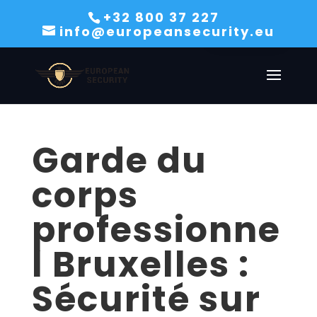
+32 800 37 227
French
info@europeansecurity.eu
English
Garde du
corps
professionne
l Bruxelles :
Sécurité sur