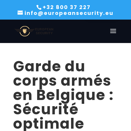
+32 800 37 227
French
info@europeansecurity.eu
English
Garde du
corps armés
en Belgique :
Sécurité
optimale